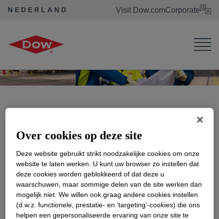
NEDERLAND
Visit Dow.com
Corporate
Dow in de Benelux
Carrière
Studenten
Studenten
Over cookies op deze site
Stageprogramma’s MBO
Deze website gebruikt strikt noodzakelijke cookies om onze
website te laten werken. U kunt uw browser zo instellen dat
deze cookies worden geblokkeerd of dat deze u
Onze MBO stageprogramma’s worden
waarschuwen, maar sommige delen van de site werken dan
aangeboden binnen operations, maintenance,
mogelijk niet. We willen ook graag andere cookies instellen
het lab en vergelijkbare vakgebieden. Neem
(d.w.z. functionele, prestatie- en ‘targeting’-cookies) die ons
deel aan onze programma’s en je krijgt de
helpen een gepersonaliseerde ervaring van onze site te