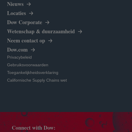
Nieuws
Locaties
opens in a new tab
Dow Corporate
Wetenschap & duurzaamheid
Neem contact op
opens in a new tab
Dow.com
opens in a new tab
Privacybeleid
opens in a new tab
Gebruiksvoorwaarden
opens in a new tab
Toegankelijkheidsverklaring
opens in a new tab
Californische Supply Chains wet
Connect with Dow: