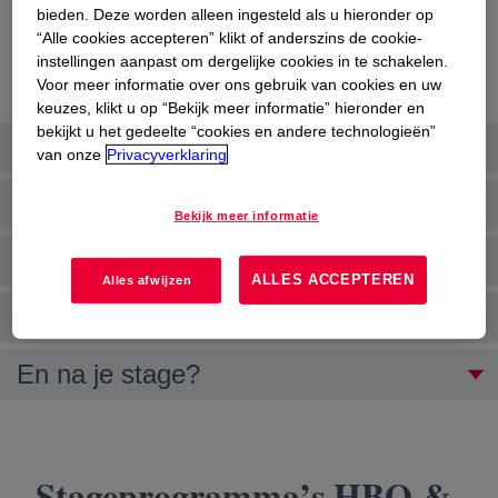
bieden. Deze worden alleen ingesteld als u hieronder op
unieke kans om jouw potentieel te ontdekken,
“Alle cookies accepteren” klikt of anderszins de cookie-
werkervaring op te doen en je kennis toe te
instellingen aanpast om dergelijke cookies in te schakelen.
passen.
Voor meer informatie over ons gebruik van cookies en uw
keuzes, klikt u op “Bekijk meer informatie” hieronder en
bekijkt u het gedeelte “cookies en andere technologieën”
Waarom kiezen voor Dow?
van onze
Privacyverklaring
Wie ben jij?
Bekijk meer informatie
Hoe kun je aan de slag bij Dow?
ALLES ACCEPTEREN
Alles afwijzen
Waar kun je aan de slag?
En na je stage?
Stageprogramma’s HBO &