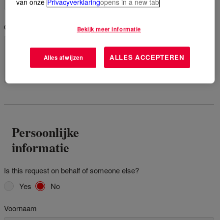
van onze
Privacyverklaring
opens in a new tab
Opmerkingen / vragen
Bekijk meer informatie
ALLES ACCEPTEREN
Alles afwijzen
Persoonlijke
informatie
Is this request on behalf of someone else?
Yes
No
Voornaam