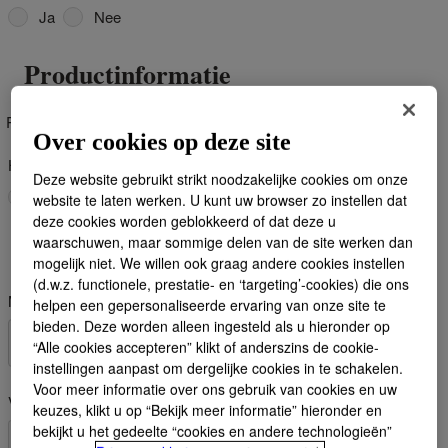
Ja
Nee
Productinformatie
Please enter a product name
Over cookies op deze site
Heeft uw verzoek betrekking op een Dow siliconen product?
Deze website gebruikt strikt noodzakelijke cookies om onze
Ja
Nee
website te laten werken. U kunt uw browser zo instellen dat
deze cookies worden geblokkeerd of dat deze u
waarschuwen, maar sommige delen van de site werken dan
Marktinformatie
mogelijk niet. We willen ook graag andere cookies instellen
(d.w.z. functionele, prestatie- en ‘targeting’-cookies) die ons
Markt
helpen een gepersonaliseerde ervaring van onze site te
bieden. Deze worden alleen ingesteld als u hieronder op
“Alle cookies accepteren” klikt of anderszins de cookie-
instellingen aanpast om dergelijke cookies in te schakelen.
Voor meer informatie over ons gebruik van cookies en uw
Verwacht jaarlijks volume
keuzes, klikt u op “Bekijk meer informatie” hieronder en
bekijkt u het gedeelte “cookies en andere technologieën”